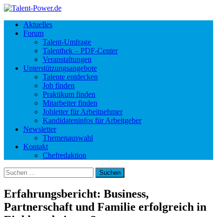
Aktuelles
Forum
Talent-Umfrage
Talenthek – PDF-Center
Veranstaltungen
Unterstützungsangebote
Talente entdecken
Job finden
Praktikum finden
Mitarbeiter finden
Jobletter für Arbeitnehmer
Kandidateninfos für Arbeitgeber
Newsletter
Themenauswahl
Kontakt
Chefredaktion
Suchen
nach:
Erfahrungsbericht: Business,
Partnerschaft und Familie erfolgreich in