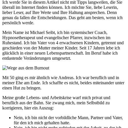
Ich werde Sie in diesem Artikel nicht mit Tipps langweilen, die Sie
überall im Internet finden können. Ich möchte Sie, liebe Leserin,
lieber Leser, auf Ihre Werte und Ihre Haltung ansprechen. Denn
genau da fallen die Entscheidungen. Das geht am besten, wenn ich
persönlich werde.
Mein Name ist Michael Seibt, ich bin systemischer Coach,
Hypnosetherapeut und evangelischer Pfarrer, inzwischen im
Ruhestand. Ich bin Vater von 4 erwachsenen Kindern, getrennt und
geschieden von der Mutter meiner Kinder. Seit 17 Jahren lebe ich
glücklich in einer neuen Lebenspartnerschaft. Im Beruf habe ich
entlastende Veränderungen umgesetzt.
Mit 50 ging es mir ähnlich wie Andreas. Ich war beruflich und in
meiner Ehe am Ende. Ich schaffte es nicht, beides miteinander unter
einen Hut zu bringen.
Meine große Lebens- und Arbeitskrise warf mich privat und
beruflich aus der Bahn. Sie zwang mich, mein Selbstbild zu
korrigieren, hier ein Auszug:
Nein, ich bin nicht der vorbildliche Mann, Partner und Vater,
für den ich mich gehalten hatte.
Nein, ich bin nicht mehr zufrieden mit der Arbeit, zu der ich