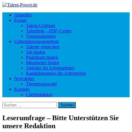
Aktuelles
Forum
Talent-Umfrage
Talenthek – PDF-Center
Veranstaltungen
Unterstützungsangebote
Talente entdecken
Job finden
Praktikum finden
Mitarbeiter finden
Jobletter für Arbeitnehmer
Kandidateninfos für Arbeitgeber
Newsletter
Themenauswahl
Kontakt
Chefredaktion
Suchen
nach:
Leserumfrage – Bitte Unterstützen Sie
unsere Redaktion