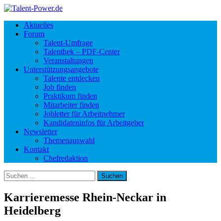
Aktuelles
Forum
Talent-Umfrage
Talenthek – PDF-Center
Veranstaltungen
Unterstützungsangebote
Talente entdecken
Job finden
Praktikum finden
Mitarbeiter finden
Jobletter für Arbeitnehmer
Kandidateninfos für Arbeitgeber
Newsletter
Themenauswahl
Kontakt
Chefredaktion
Suchen
nach:
Karrieremesse Rhein-Neckar in
Heidelberg