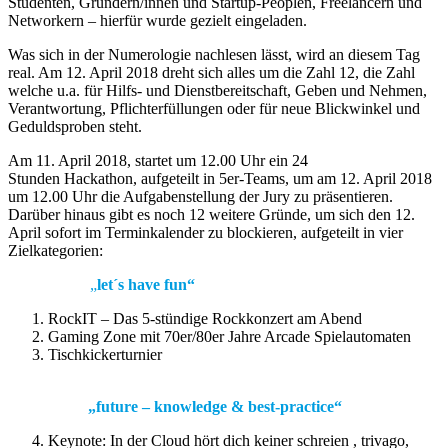
Studenten, Gründern/innen und Startup-Peoplen, Freelancern und
Networkern – hierfür wurde gezielt eingeladen.
Was sich in der Numerologie nachlesen lässt, wird an diesem Tag
real. Am 12. April 2018 dreht sich alles um die Zahl 12, die Zahl
welche u.a. für Hilfs- und Dienstbereitschaft, Geben und Nehmen,
Verantwortung, Pflichterfüllungen oder für neue Blickwinkel und
Geduldsproben steht.
Am 11. April 2018, startet um 12.00 Uhr ein 24
Stunden Hackathon, aufgeteilt in 5er-Teams, um am 12. April 2018
um 12.00 Uhr die Aufgabenstellung der Jury zu präsentieren.
Darüber hinaus gibt es noch 12 weitere Gründe, um sich den 12.
April sofort im Terminkalender zu blockieren, aufgeteilt in vier
Zielkategorien:
„
let´s have fun“
RockIT – Das 5-stündige Rockkonzert am Abend
Gaming Zone mit 70er/80er Jahre Arcade Spielautomaten
Tischkickerturnier
„future – knowledge & best-practice“
Keynote: In der Cloud hört dich keiner schreien , trivago,