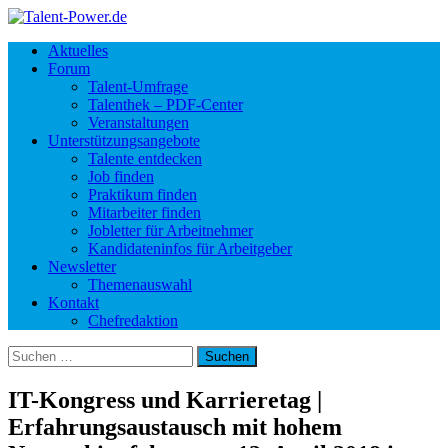
Aktuelles
Forum
Talent-Umfrage
Talenthek – PDF-Center
Veranstaltungen
Unterstützungsangebote
Talente entdecken
Job finden
Praktikum finden
Mitarbeiter finden
Jobletter für Arbeitnehmer
Kandidateninfos für Arbeitgeber
Newsletter
Themenauswahl
Kontakt
Chefredaktion
Suchen
nach:
IT-Kongress und Karrieretag |
Erfahrungsaustausch mit hohem