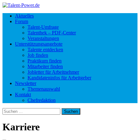
Aktuelles
Forum
Talent-Umfrage
Talenthek – PDF-Center
Veranstaltungen
Unterstützungsangebote
Talente entdecken
Job finden
Praktikum finden
Mitarbeiter finden
Jobletter für Arbeitnehmer
Kandidateninfos für Arbeitgeber
Newsletter
Themenauswahl
Kontakt
Chefredaktion
Suchen
nach:
Karriere