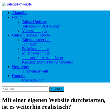
Aktuelles
Forum
Talent-Umfrage
Talenthek – PDF-Center
Veranstaltungen
Unterstützungsangebote
Talente entdecken
Job finden
Praktikum finden
Mitarbeiter finden
Jobletter für Arbeitnehmer
Kandidateninfos für Arbeitgeber
Newsletter
Themenauswahl
Kontakt
Chefredaktion
Suchen
nach:
Mit einer eigenen Website durchstarten,
ist es weiterhin realistisch?